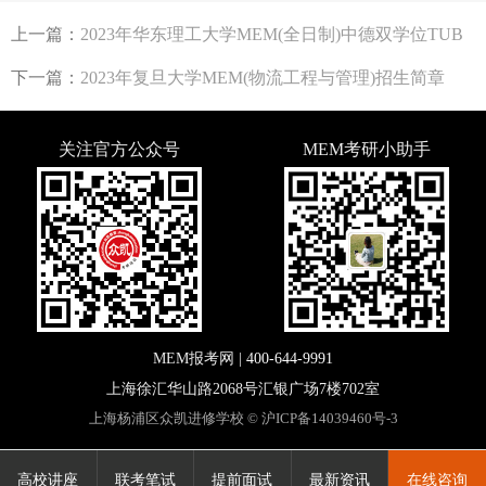
上一篇：
2023年华东理工大学MEM(全日制)中德双学位TUB
入学资格审核时间及流程
下一篇：
2023年复旦大学MEM(物流工程与管理)招生简章
关注官方公众号
MEM考研小助手
MEM报考网 |
400-644-9991
上海徐汇华山路2068号汇银广场7楼702室
上海杨浦区众凯进修学校 ©
沪ICP备14039460号-3
高校讲座
高校讲座
联考笔试
联考笔试
提前面试
提前面试
最新资讯
最新资讯
在线咨询
在线咨询