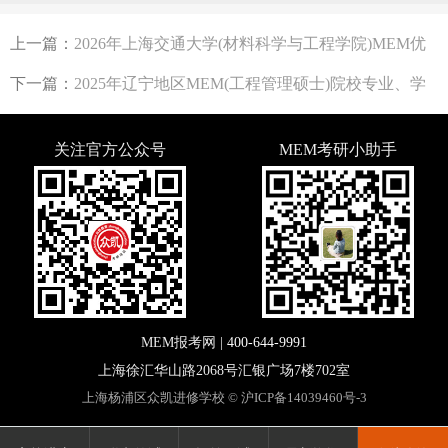
等）招生人数、学费
上一篇：
2026年上海交通大学(材料科学与工程学院)MEM优
材计划
下一篇：
2025年辽宁地区MEM(工程管理硕士)院校专业、学
费学制、分数线汇总
关注官方公众号
MEM考研小助手
MEM报考网 |
400-644-9991
上海徐汇华山路2068号汇银广场7楼702室
上海杨浦区众凯进修学校 ©
沪ICP备14039460号-3